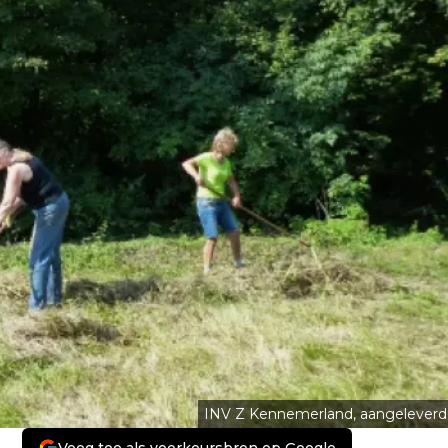
INV Z Kennemerland, aangeleverd
Voeg toe als voorkeursbron op Google