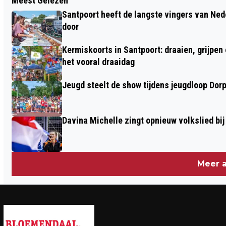
Meest Gelezen
WHEN AUTUMN APPROACHES:
Santpoort heeft de langste vingers van Nede
WAARDEER WAT WE HEBBEN
door
Kermiskoorts in Santpoort: draaien, grijpen
het vooral draaidag
Jeugd steelt de show tijdens jeugdloop Dor
Davina Michelle zingt opnieuw volkslied bij
Meer a