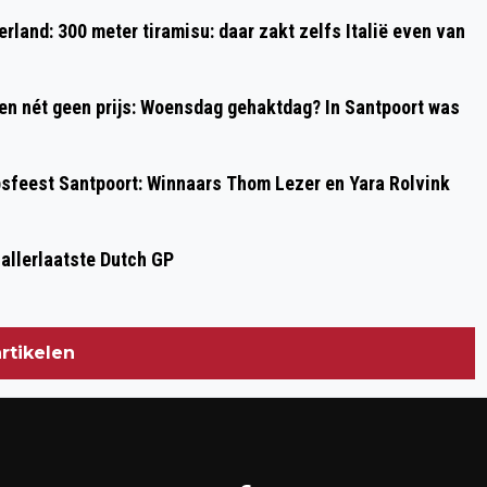
AMBULANCEZORG VEILIGHEIDSREGIO
rland: 300 meter tiramisu: daar zakt zelfs Italië even van
KENNEMERLAND SNELSTE VAN
NEDERLAND
 en nét geen prijs: Woensdag gehaktdag? In Santpoort was
psfeest Santpoort: Winnaars Thom Lezer en Yara Rolvink
 allerlaatste Dutch GP
rtikelen