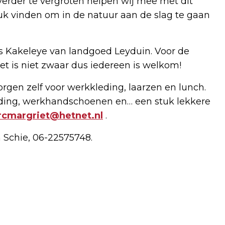
erder te vergroten helpen wij mee met dit
uk vinden om in de natuur aan de slag te gaan
s Kakeleye van landgoed Leyduin. Voor de
Het is niet zwaar dus iedereen is welkom!
rgen zelf voor werkkleding, laarzen en lunch.
ding, werkhandschoenen en… een stuk lekkere
cmargriet@hetnet.nl
.
 Schie, 06-22575748.