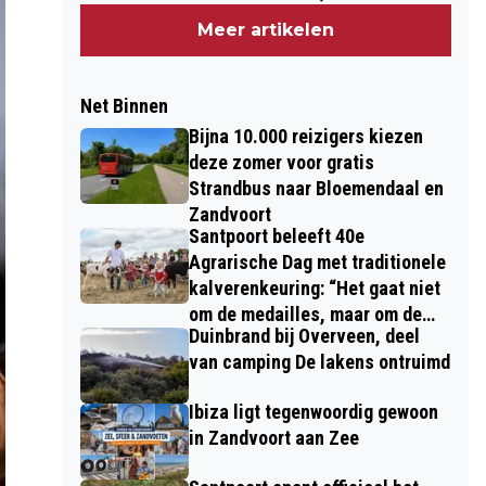
kinderen”
Meer artikelen
Net Binnen
Bijna 10.000 reizigers kiezen
deze zomer voor gratis
Strandbus naar Bloemendaal en
Zandvoort
Santpoort beleeft 40e
Agrarische Dag met traditionele
kalverenkeuring: “Het gaat niet
om de medailles, maar om de
Duinbrand bij Overveen, deel
kinderen”
van camping De lakens ontruimd
Ibiza ligt tegenwoordig gewoon
in Zandvoort aan Zee