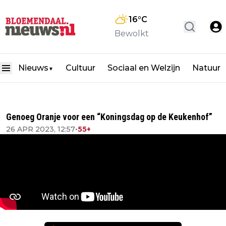
16
°C
Bewolkt
Nieuws
Cultuur
Sociaal en Welzijn
Natuur
▼
Genoeg Oranje voor een “Koningsdag op de Keukenhof”
26 APR 2023, 12:57
•
55+