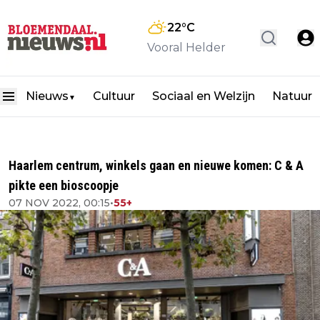
22
°C
Vooral Helder
Nieuws
Cultuur
Sociaal en Welzijn
Natuur
▼
Haarlem centrum, winkels gaan en nieuwe komen: C & A
pikte een bioscoopje
07 NOV 2022, 00:15
•
55+