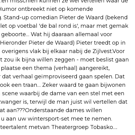
n…en misschien kunnen ze wel vertellen waar de
….Humor ontbreekt niet op komende
g. Stand-up comedian Pieter de Waard (bekend
elet op voetbal 'de bal rond is', maar met gemak
ijn geboorte… Wat hij daaraan allemaal voor
ieronder Pieter de Waard) Pieter treedt op in
 overigens vlak bij elkaar nabij de Zijlvest.Voor
t zou ik bijna willen zeggen - moet beslist gaan
 plaatse een thema (verhaal) aangereikt,
r dat verhaal geïmproviseerd gaan spelen. Dat
 ook een traan… Zeker waard te gaan bijwonen
en scene waarbij de dame van een stel met een
anger is, terwijl de man juist wil vertellen dat
je dat aan???Onderstaande dames willen
k u aan uw wintersport-set mee te nemen.
l acteertalent metvan Theatergroep Tobasko….