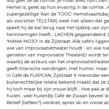
dus geef ze de ruimte…je moet alles ruim zie
Hemel is, gelet op hun ervaring in de ruimte
supergezellige 'Aan de TOOG' Hemelvaartsda
als voorzitter TELSTAR) weet niet alleen dat g
speelt hij de bal terug naar het tijdstip van z
herinneringen heeft…..LACHEN gegarandeerd. (H
'MAMA MOJO' in de Zijlstraat. Alle cafe's liggen
wie van improvisatietheater houdt - en wie nie
genieten van improvisatie TheaterEr wordt ter
waarbij de acteurs van het improvisatietheate
geeft hilarische wendingen, met humor, maar
in Café de FLAPCAN, Zijlstraat 9. Hieronder e
buitenechtelijke relatie bekend maakt dat ze zw
hij toch maar bij zijn vrouw blijft…..Hoe pak 
huilen….veel huilenBij Café de Zwaan beveel i
Beleef (liefdes?)-verdriet, apres ski en voora