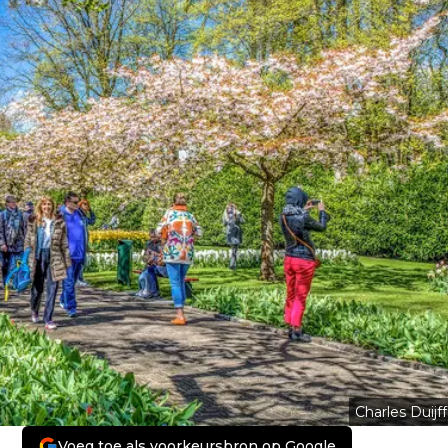
Charles Duijff
Voeg toe als voorkeursbron op Google