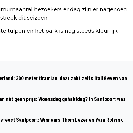
imumaantal bezoekers er dag zijn er nagenoeg
treek dit seizoen.
e tulpen en het park is nog steeds kleurrijk.
Volgend artikel
OOK DIT IS HAARLEM: PENNINGSVEER
rland: 300 meter tiramisu: daar zakt zelfs Italië even van
EN SPAARNDAM
 en nét geen prijs: Woensdag gehaktdag? In Santpoort was
psfeest Santpoort: Winnaars Thom Lezer en Yara Rolvink