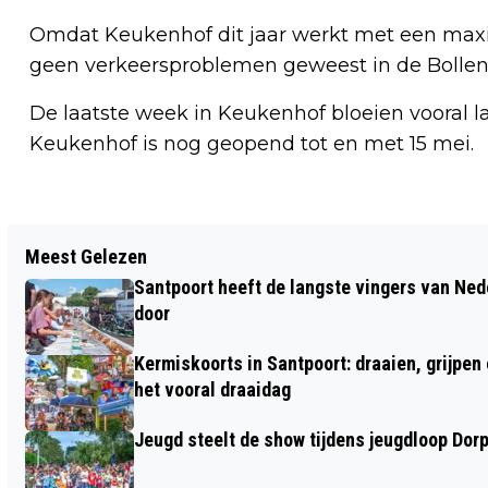
Omdat Keukenhof dit jaar werkt met een max
geen verkeersproblemen geweest in de Bollens
De laatste week in Keukenhof bloeien vooral lat
Keukenhof is nog geopend tot en met 15 mei.
Vorig artikel
Meest Gelezen
TRAVEL STUDENTEN LEREN AMADEUS
Santpoort heeft de langste vingers van Nede
KENNEN
door
Kermiskoorts in Santpoort: draaien, grijpen
het vooral draaidag
Jeugd steelt de show tijdens jeugdloop Dor