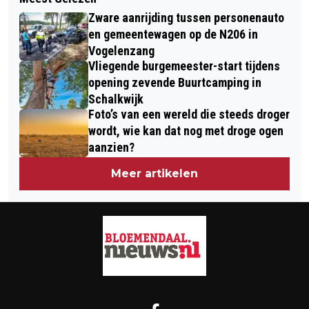
BISSCHOP BEZOEKT PROTESTANTSE
CHANGÉ’ NOG STEEDS NIETS
Zware aanrijding tussen personenauto
DORPSKERK BLOEMENDAAL EN VIERT
VERANDERD
en gemeentewagen op de N206 in
OECUMENISCHE VERJAARDAG
Vogelenzang
Vliegende burgemeester-start tijdens
opening zevende Buurtcamping in
Schalkwijk
Foto’s van een wereld die steeds droger
wordt, wie kan dat nog met droge ogen
aanzien?
Meer artikelen