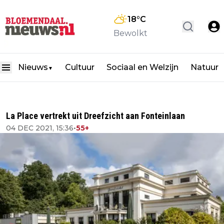
18
°C
Bewolkt
Nieuws
Cultuur
Sociaal en Welzijn
Natuur
▼
La Place vertrekt uit Dreefzicht aan Fonteinlaan
04 DEC 2021, 15:36
•
55+