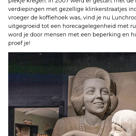
plekje kregen. In 2007 werd er gestart met 
verdiepingen met gezellige klinkerstraatjes in
vroeger de koffiehoek was, vind je nu Lunchro
uitgegroeid tot een horecagelegenheid met rui
word je door mensen met een beperking en hu
proef je!