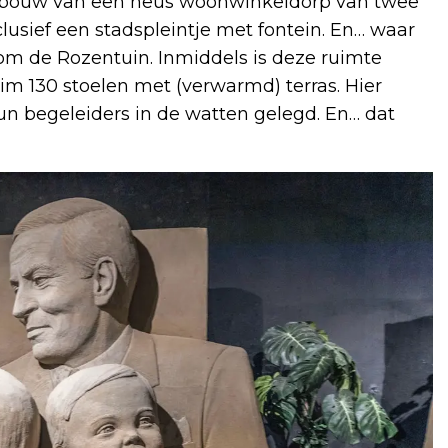
de bouw van een heus woonwinkeldorp van twee
clusief een stadspleintje met fontein. En… waar
om de Rozentuin. Inmiddels is deze ruimte
m 130 stoelen met (verwarmd) terras. Hier
n begeleiders in de watten gelegd. En… dat