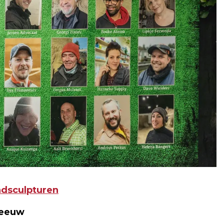
ndsculpturen
Leeuw