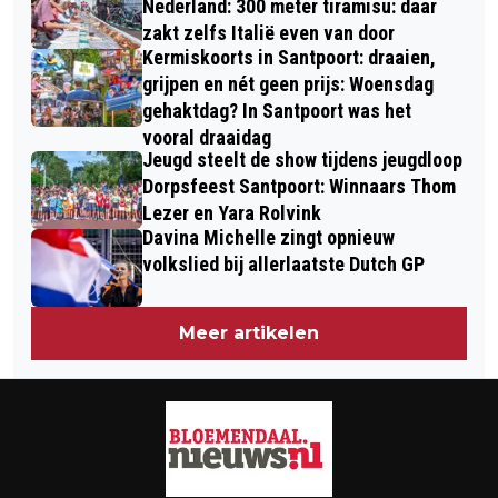
HAARLEM
Nederland: 300 meter tiramisu: daar
zakt zelfs Italië even van door
Kermiskoorts in Santpoort: draaien,
grijpen en nét geen prijs: Woensdag
gehaktdag? In Santpoort was het
vooral draaidag
Jeugd steelt de show tijdens jeugdloop
Dorpsfeest Santpoort: Winnaars Thom
Lezer en Yara Rolvink
Davina Michelle zingt opnieuw
volkslied bij allerlaatste Dutch GP
Meer artikelen