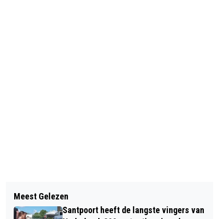
Vorig artikel
Volgend artikel
HAARLEMSE SANTARUN: 1500
Meest Gelezen
BIJNA NEGENDUIZEND ‘KRONKELS’
SANTA’S RENNEN DOOR BINNENSTAD
Santpoort heeft de langste vingers van