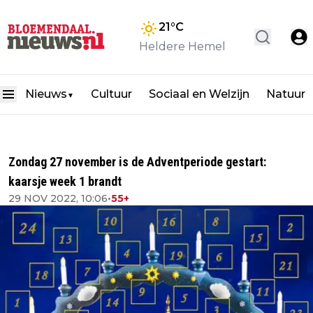
21
°C
Heldere Hemel
Nieuws
Cultuur
Sociaal en Welzijn
Natuur
▼
Zondag 27 november is de Adventperiode gestart:
kaarsje week 1 brandt
29 NOV 2022, 10:06
•
55+