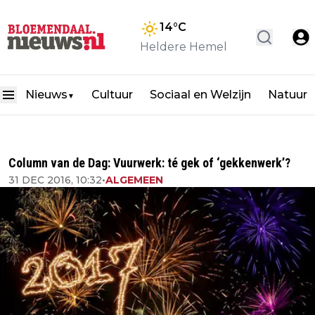
14
°C
Heldere Hemel
Nieuws
Cultuur
Sociaal en Welzijn
Natuur
▼
Column van de Dag: Vuurwerk: té gek of ‘gekkenwerk’?
31 DEC 2016, 10:32
•
ALGEMEEN