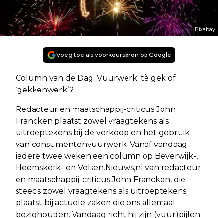
Pixabay
Voeg toe als voorkeursbron op Google
Column van de Dag: Vuurwerk: tè gek of
‘gekkenwerk’?
Redacteur en maatschappij-criticus John
Francken plaatst zowel vraagtekens als
uitroeptekens bij de verkoop en het gebruik
van consumentenvuurwerk. Vanaf vandaag
iedere twee weken een column op Beverwijk-,
Heemskerk- en Velsen.Nieuws,nl van redacteur
en maatschappij-criticus John Francken, die
steeds zowel vraagtekens als uitroeptekens
plaatst bij actuele zaken die ons allemaal
bezighouden. Vandaag richt hij zijn (vuur)pijlen