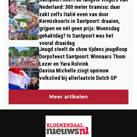
BLOEMENDAAL MET ALS SPECIALE
Nederland: 300 meter tiramisu: daar
GAST BOUDEWIJN DE GROOT
zakt zelfs Italië even van door
Kermiskoorts in Santpoort: draaien,
grijpen en nét geen prijs: Woensdag
gehaktdag? In Santpoort was het
vooral draaidag
Jeugd steelt de show tijdens jeugdloop
Dorpsfeest Santpoort: Winnaars Thom
Lezer en Yara Rolvink
Davina Michelle zingt opnieuw
volkslied bij allerlaatste Dutch GP
Meer artikelen