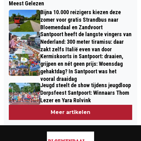
Meest Gelezen
NOORD-HOLLANDSE HUISHOUDENS
VAN KOPPELING TUSSEN
Bijna 10.000 reizigers kiezen deze
WEINIG ACTIEF MET
AMBULANCESYSTEEM EN
zomer voor gratis Strandbus naar
WONINGVERDUURZAMING
Bloemendaal en Zandvoort
ELEKTRONISCH PATIËNTENDOSSIER
Santpoort heeft de langste vingers van
Nederland: 300 meter tiramisu: daar
zakt zelfs Italië even van door
Kermiskoorts in Santpoort: draaien,
grijpen en nét geen prijs: Woensdag
gehaktdag? In Santpoort was het
vooral draaidag
Jeugd steelt de show tijdens jeugdloop
Dorpsfeest Santpoort: Winnaars Thom
Lezer en Yara Rolvink
Meer artikelen