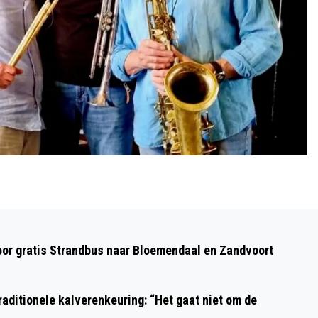
Volgend artikel
URBAN WALK HAARLEM: UNIEKE
oor gratis Strandbus naar Bloemendaal en Zandvoort
WANDELTOCHT VAN 12 OF 20
KILOMETER LANGS 30 HAARLEMSE
aditionele kalverenkeuring: “Het gaat niet om de
HIGHLIGHTS