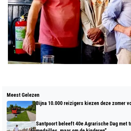
Vorig artikel
Meest Gelezen
VOORLICHTING DIVERSITEIT BIJ
Bijna 10.000 reizigers kiezen deze zomer v
REGENBOOG LOKAAL WELZIJN
BLOEMENDAAL
Santpoort beleeft 40e Agrarische Dag met tr
medailles, maar om de kinderen”