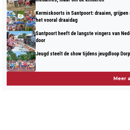
Kermiskoorts in Santpoort: draaien, grijpen
het vooral draaidag
Santpoort heeft de langste vingers van Nede
door
Jeugd steelt de show tijdens jeugdloop Dor
Meer a