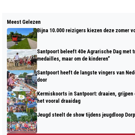
Vorig artikel
Meest Gelezen
BOSW8ER UIT DE KLAS (#4): WILDE
Bijna 10.000 reizigers kiezen deze zomer v
BLOEMEN: DE SUPERMARKT VOOR
INSECTEN
Santpoort beleeft 40e Agrarische Dag met tr
medailles, maar om de kinderen”
Santpoort heeft de langste vingers van Nede
door
Kermiskoorts in Santpoort: draaien, grijpen
het vooral draaidag
Jeugd steelt de show tijdens jeugdloop Dor