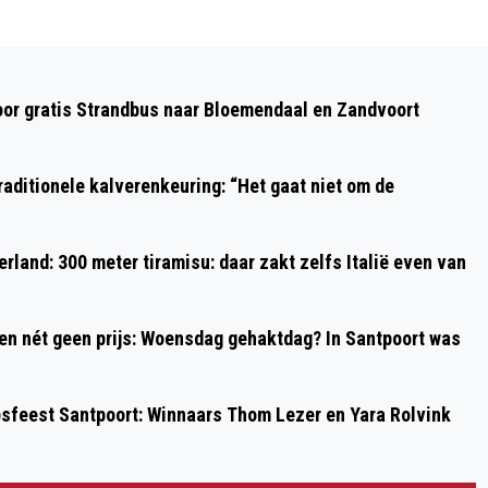
Volgend artikel
ACTION ROEPT UGAS GASLANTAARN
oor gratis Strandbus naar Bloemendaal en Zandvoort
TERUG; RISICO OP BRAND EN
BRANDWONDEN
aditionele kalverenkeuring: “Het gaat niet om de
rland: 300 meter tiramisu: daar zakt zelfs Italië even van
 en nét geen prijs: Woensdag gehaktdag? In Santpoort was
psfeest Santpoort: Winnaars Thom Lezer en Yara Rolvink