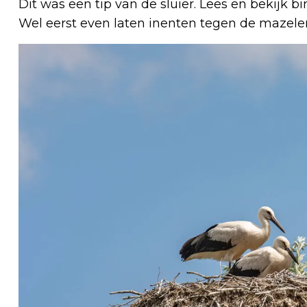
Dit was een tip van de sluier. Lees en bekijk
Wel eerst even laten inenten tegen de mazele