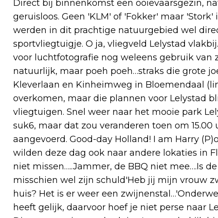
Direct bij binnenkomst een ooievaarsgezin, na
geruisloos. Geen 'KLM' of 'Fokker' maar 'Stork
werden in dit prachtige natuurgebied wel dire
sportvliegtuigje. O ja, vliegveld Lelystad vlakb
voor luchtfotografie nog weleens gebruik van zo
natuurlijk, maar poeh poeh…straks die grote jo
Kleverlaan en Kinheimweg in Bloemendaal (li
overkomen, maar die plannen voor Lelystad bli
vliegtuigen. Snel weer naar het mooie park Le
suk6, maar dat zou veranderen toen om 15.00 u
aangevoerd. Good-day Holland! I am Harry (P)ot
wilden deze dag ook naar andere lokaties in 
niet missen…..Jammer, de BBQ niet mee….Is de
misschien wel zijn schuld'Heb jij mijn vrouw
huis? Het is er weer een zwijnenstal…'Onderwe
heeft gelijk, daarvoor hoef je niet perse naar L