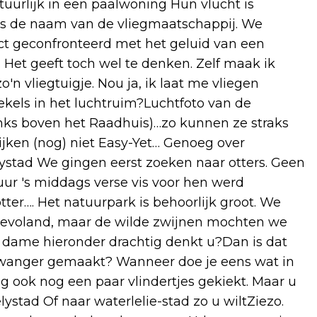
tuurlijk in een paalwoning Hun vlucht is
' is de naam van de vliegmaatschappij. We
ct geconfronteerd met het geluid van een
ij. Het geeft toch wel te denken. Zelf maak ik
'n vliegtuigje. Nou ja, ik laat me vliegen
ekels in het luchtruim?Luchtfoto van de
nks boven het Raadhuis)…zo kunnen ze straks
jken (nog) niet Easy-Yet… Genoeg over
lystad We gingen eerst zoeken naar otters. Geen
ur 's middags verse vis voor hen werd
ter…. Het natuurpark is behoorlijk groot. We
Flevoland, maar de wilde zwijnen mochten we
 dame hieronder drachtig denkt u?Dan is dat
 zwanger gemaakt? Wanneer doe je eens wat in
g ook nog een paar vlindertjes gekiekt. Maar u
elystad Of naar waterlelie-stad zo u wiltZiezo.