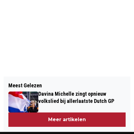
Vorig artikel
Volgend artikel
GROOTSTE BAND VAN NEDERLAND
Meest Gelezen
GROOTSTE BAND VAN NEDERLAND #2:
EDITIE 22 MEI 2022 DEEL 1
Davina Michelle zingt opnieuw
GEPASSIONEERD MUCISEREN!
volkslied bij allerlaatste Dutch GP
Meer artikelen