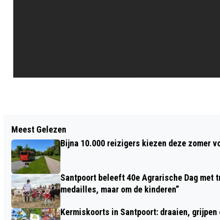
Vorig artikel
Meest Gelezen
NIEUWE TECHNIEKVLEUGELS NOVA
Bijna 10.000 reizigers kiezen deze zomer v
COLLEGE BEVERWIJK FEESTELIJK
GEOPEND
Santpoort beleeft 40e Agrarische Dag met tr
medailles, maar om de kinderen”
Kermiskoorts in Santpoort: draaien, grijpen