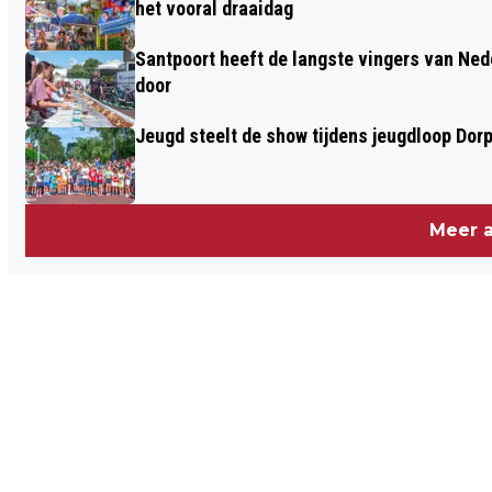
het vooral draaidag
Santpoort heeft de langste vingers van Nede
door
Jeugd steelt de show tijdens jeugdloop Dor
Meer a