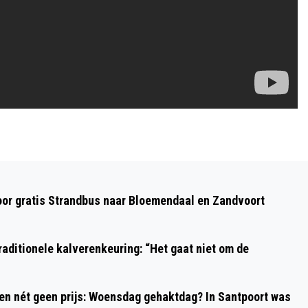
Volgend artikel
200 BSV LEERLINGEN RENNEN VOOR 600
oor gratis Strandbus naar Bloemendaal en Zandvoort
SCHOOLKINDEREN IN HAÏTI
aditionele kalverenkeuring: “Het gaat niet om de
 en nét geen prijs: Woensdag gehaktdag? In Santpoort was