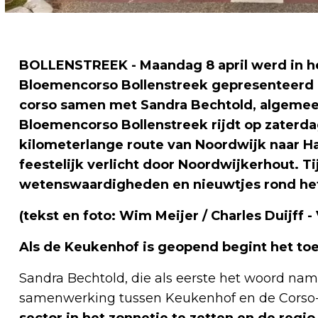
BOLLENSTREEK - Maandag 8 april werd in he
Bloemencorso Bollenstreek gepresenteerd 
corso samen met Sandra Bechtold, algemee
Bloemencorso Bollenstreek rijdt op zaterda
kilometerlange route van Noordwijk naar Ha
feestelijk verlicht door Noordwijkerhout. 
wetenswaardigheden en nieuwtjes rond he
(tekst en foto: Wim Meijer / Charles Duijff 
Als de Keukenhof is geopend begint het toe
Sandra Bechtold, die als eerste het woord nam
samenwerking tussen Keukenhof en de Corso-o
sector in het zonnetje te zetten en de regio