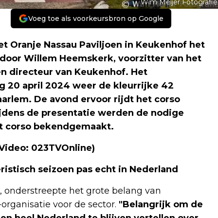
Wim Meijer Fotografie
Voeg toe als voorkeursbron op Google
t Oranje Nassau Paviljoen in Keukenhof het
door Willem Heemskerk, voorzitter van het
n directeur van Keukenhof. Het
g 20 april 2024 weer de kleurrijke 42
arlem. De avond ervoor rijdt het corso
Tijdens de presentatie werden de nodige
t corso bekendgemaakt.
- Video: 023TVOnline)
ristisch seizoen pas echt in Nederland
, onderstreepte het grote belang van
rganisatie voor de sector.
"Belangrijk om de
 en heel Nederland te blijven vertellen over