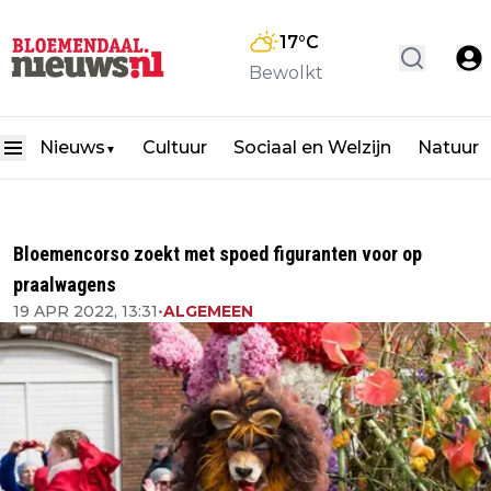
17
°C
Bewolkt
Nieuws
Cultuur
Sociaal en Welzijn
Natuur
▼
Bloemencorso zoekt met spoed figuranten voor op
praalwagens
19 APR 2022, 13:31
•
ALGEMEEN