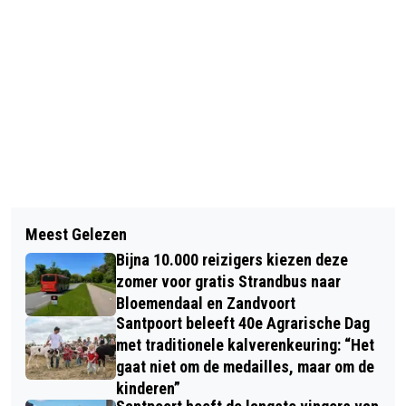
Vorig artikel
Volgend artikel
GITARIST JAN DE HONT (O.A. ZZ &
Meest Gelezen
WETENSCHAPPELIJK BUREAU CDA
THE MASKERS) STOPT MET
Bijna 10.000 reizigers kiezen deze
WIL LEEFTIJDSGRENS VOOR
OPTREDEN
zomer voor gratis Strandbus naar
FASTFOOD, FRACTIE ZIET ’T ECHTER
Bloemendaal en Zandvoort
Santpoort beleeft 40e Agrarische Dag
NIET ZITTEN
met traditionele kalverenkeuring: “Het
gaat niet om de medailles, maar om de
kinderen”