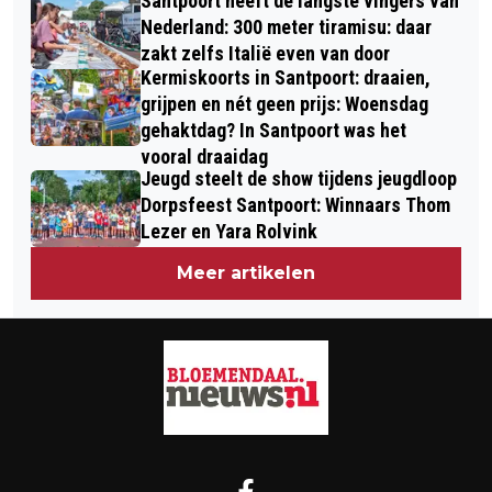
Santpoort heeft de langste vingers van
Nederland: 300 meter tiramisu: daar
zakt zelfs Italië even van door
Kermiskoorts in Santpoort: draaien,
grijpen en nét geen prijs: Woensdag
gehaktdag? In Santpoort was het
vooral draaidag
Jeugd steelt de show tijdens jeugdloop
Dorpsfeest Santpoort: Winnaars Thom
Lezer en Yara Rolvink
Meer artikelen