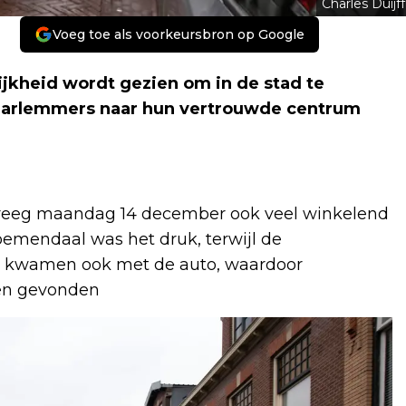
Charles Duijff
Voeg toe als voorkeursbron op Google
jkheid wordt gezien om in de stad te
aarlemmers naar hun vertrouwde centrum
reeg maandag 14 december ook veel winkelend
oemendaal was het druk, terwijl de
n kwamen ook met de auto, waardoor
en gevonden