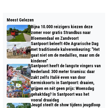
Vorig artikel
Volgend artikel
DODENHERDENKING 2018
Meest Gelezen
DORP BLOEMENDAAL ZET ZICH IN
WILDHOEFPLANTSOEN BLOEMENDAAL
Bijna 10.000 reizigers kiezen deze
VOOR BESTRIJDING VAN
(ZIE OOK FILMPJE)
zomer voor gratis Strandbus naar
KINDERPROSTITUTIE
Bloemendaal en Zandvoort
Santpoort beleeft 40e Agrarische Dag
met traditionele kalverenkeuring: “Het
gaat niet om de medailles, maar om de
kinderen”
Santpoort heeft de langste vingers van
Nederland: 300 meter tiramisu: daar
zakt zelfs Italië even van door
Kermiskoorts in Santpoort: draaien,
grijpen en nét geen prijs: Woensdag
gehaktdag? In Santpoort was het
vooral draaidag
Jeugd steelt de show tijdens jeugdloop