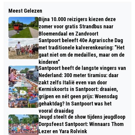
Volgend artikel
EXPOSITIE ‘DOOR DE LENS VAN
Meest Gelezen
NATUURBEHEERDERS OP DE BRES
WILLEM VISSER’
Bijna 10.000 reizigers kiezen deze
VOOR HET KONIJN
zomer voor gratis Strandbus naar
Bloemendaal en Zandvoort
Santpoort beleeft 40e Agrarische Dag
met traditionele kalverenkeuring: “Het
gaat niet om de medailles, maar om de
kinderen”
Santpoort heeft de langste vingers van
Nederland: 300 meter tiramisu: daar
zakt zelfs Italië even van door
Kermiskoorts in Santpoort: draaien,
grijpen en nét geen prijs: Woensdag
gehaktdag? In Santpoort was het
vooral draaidag
Jeugd steelt de show tijdens jeugdloop
Dorpsfeest Santpoort: Winnaars Thom
Lezer en Yara Rolvink