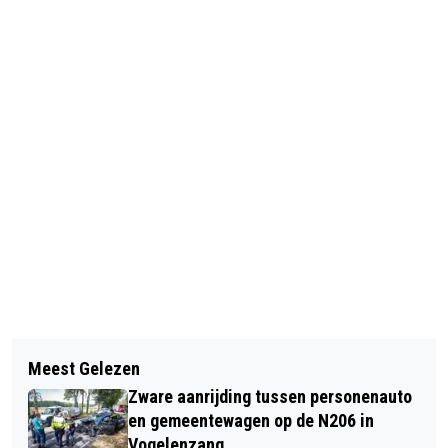
Vorig artikel
Volgend artikel
BLOEMENDAALSE VERENIGINGEN
Meest Gelezen
ZANGERES HELEN SHEPHERD
GAAN VANAF 15 SEPTEMBER LOTEN
Zware aanrijding tussen personenauto
OVERLEDEN
VERKOPEN VAN GROTE CLUBACTIE
en gemeentewagen op de N206 in
Vogelenzang