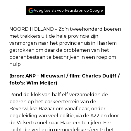
Voeg toe als voorkeursbron op Google
NOORD HOLLAND – Zo’n tweehonderd boeren
met trekkers uit de hele provincie zijn
vanmorgen naar het provinciehuis in Haarlem
getrokken om daar de problemen van het
boerenbestaan te beschrijven in een roep om
hulp.
(bron: ANP - Nieuws.nl / film: Charles Duijff /
foto's: Wim Meijer)
Rond de klok van half elf verzamelden de
boeren op het parkeerterrein van de
Beverwijkse Bazaar om vanaf daar, onder
begeleiding van veel politie, via de A22 en door
de Velsertunnel naar Haarlem te rijden. Een
tocht die verliep in gemoedelijke sfeer.In het