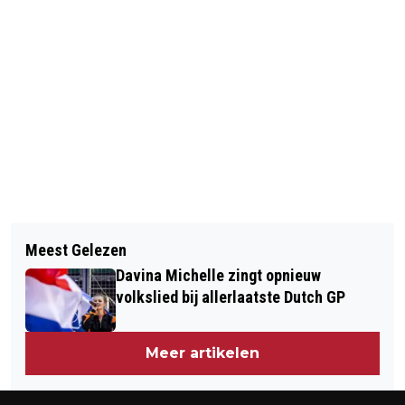
Vorig artikel
Volgend artikel
MAANDAG HONDERDEN BOEREN MET
Meest Gelezen
STRAND ZANDVOORT &
TRACTOREN VAN BEVERWIJK NAAR
Davina Michelle zingt opnieuw
BLOEMENDAAL 12 FEBRUARI 2024 BY
HAARLEM
volkslied bij allerlaatste Dutch GP
SUNDOWN
Meer artikelen