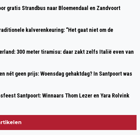
FORMULE 1 TELT IN 2023 LIEFST 24
oor gratis Strandbus naar Bloemendaal en Zandvoort
RACES, ZANDVOORT OP 27 AUGUSTUS
aditionele kalverenkeuring: “Het gaat niet om de
rland: 300 meter tiramisu: daar zakt zelfs Italië even van
 en nét geen prijs: Woensdag gehaktdag? In Santpoort was
psfeest Santpoort: Winnaars Thom Lezer en Yara Rolvink
rtikelen