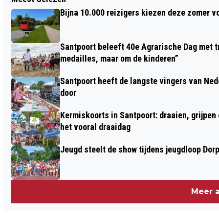
‘BOSW8ER IN DE KLAS’ NIEUWE
Bijna 10.000 reizigers kiezen deze zomer v
NATUURSERIE VOOR
BASISSCHOOLJEUGD VAN BOSW8ER
Santpoort beleeft 40e Agrarische Dag met tr
EVERT-JAN WOUDSMA
medailles, maar om de kinderen”
Santpoort heeft de langste vingers van Nede
door
Kermiskoorts in Santpoort: draaien, grijpen
het vooral draaidag
Jeugd steelt de show tijdens jeugdloop Dor
Meer a