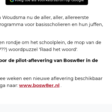
Voeg toe als voorkeursbron op Google
Woudsma nu de aller, aller, allereerste
programma voor basisscholieren en hun juffen,
, een rondje om het schoolplein, de mop van de
??) woordpuzzel 'Raad het woord'.
oor de pilot-aflevering van Bosw8er in de
wee weken een nieuwe aflevering beschikbaar
ga naar:
www.bosw8er.nl
.
Volgend artikel