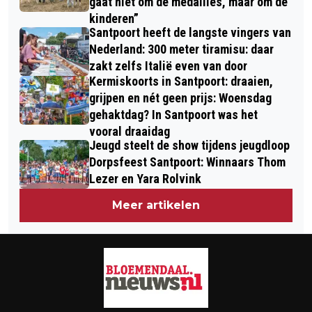
gaat niet om de medailles, maar om de
kinderen”
Santpoort heeft de langste vingers van
Nederland: 300 meter tiramisu: daar
zakt zelfs Italië even van door
Kermiskoorts in Santpoort: draaien,
grijpen en nét geen prijs: Woensdag
gehaktdag? In Santpoort was het
vooral draaidag
Jeugd steelt de show tijdens jeugdloop
Dorpsfeest Santpoort: Winnaars Thom
Lezer en Yara Rolvink
Meer artikelen