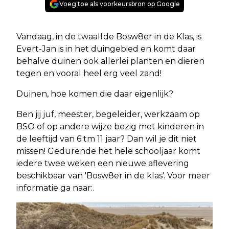
Voeg toe als voorkeursbron op Google
Vandaag, in de twaalfde Bosw8er in de Klas, is
Evert-Jan is in het duingebied en komt daar
behalve duinen ook allerlei planten en dieren
tegen en vooral heel erg veel zand!
Duinen, hoe komen die daar eigenlijk?
Ben jij juf, meester, begeleider, werkzaam op
BSO of op andere wijze bezig met kinderen in
de leeftijd van 6 tm 11 jaar? Dan wil je dit niet
missen! Gedurende het hele schooljaar komt
iedere twee weken een nieuwe aflevering
beschikbaar van 'Bosw8er in de klas'. Voor meer
informatie ga naar:.