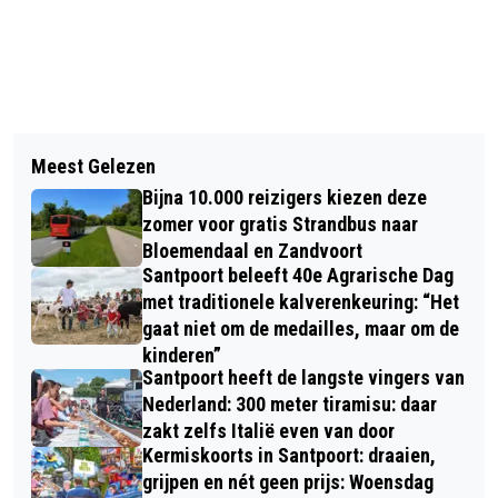
Vorig artikel
Volgend artikel
CABARETIER EN SCHRIJVER WIM DE
Meest Gelezen
IJSFEEST SKATE4 UKRAINE IJSBAAN
BIE OP 83-JARIGE LEEFTIJD
Bijna 10.000 reizigers kiezen deze
HAARLEM ZATERDAG J.L. HAD
OVERLEDEN
zomer voor gratis Strandbus naar
GEVARIEERD PROGRAMMA
Bloemendaal en Zandvoort
Santpoort beleeft 40e Agrarische Dag
met traditionele kalverenkeuring: “Het
gaat niet om de medailles, maar om de
kinderen”
Santpoort heeft de langste vingers van
Nederland: 300 meter tiramisu: daar
zakt zelfs Italië even van door
Kermiskoorts in Santpoort: draaien,
grijpen en nét geen prijs: Woensdag