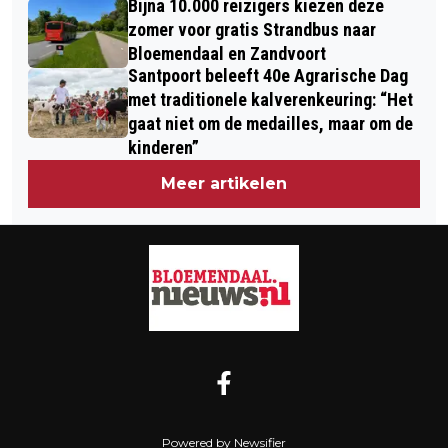
Bijna 10.000 reizigers kiezen deze
AFGESLANKTE VORM NOG STEEDS
HALEN VOOR 7-JARIG DOCHTERTJE
zomer voor gratis Strandbus naar
ACTIEF
Bloemendaal en Zandvoort
MET USHERSYNDROOM
Santpoort beleeft 40e Agrarische Dag
met traditionele kalverenkeuring: “Het
gaat niet om de medailles, maar om de
kinderen”
Meer artikelen
Powered by Newsifier