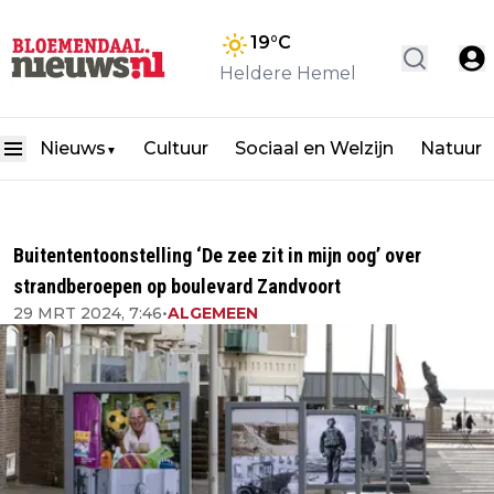
19
°C
Heldere Hemel
Nieuws
Cultuur
Sociaal en Welzijn
Natuur
▼
Buitententoonstelling ‘De zee zit in mijn oog’ over
strandberoepen op boulevard Zandvoort
29 MRT 2024, 7:46
•
ALGEMEEN