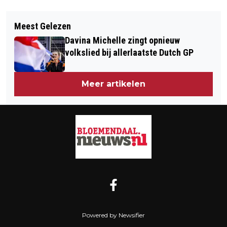
Vorig artikel
Volgend artikel
REGIO: HAARLEMSE CREATIEVE
Meest Gelezen
AUTO'S VAST, TREINEN HET SPOOR
MUGGEN ZOEMEN (ZOOMEN) WEER!
Davina Michelle zingt opnieuw
BIJSTER, MAAR VOORAL
volkslied bij allerlaatste Dutch GP
SNEEUWPRET VOOR MENS EN DIER
Meer artikelen
Powered by Newsifier