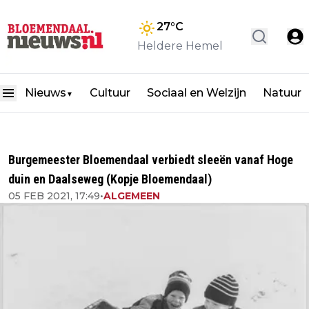
27
°C
Heldere Hemel
Nieuws
Cultuur
Sociaal en Welzijn
Natuur
▼
Burgemeester Bloemendaal verbiedt sleeën vanaf Hoge
duin en Daalseweg (Kopje Bloemendaal)
05 FEB 2021, 17:49
•
ALGEMEEN