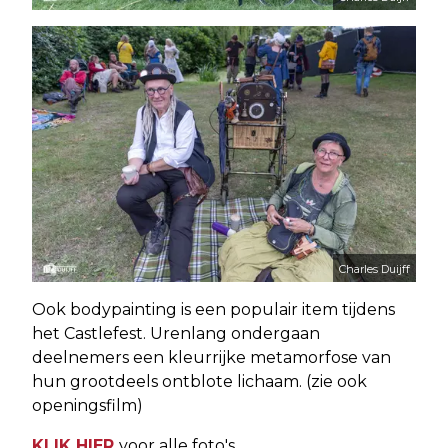
Charles Duijff
Ook bodypainting is een populair item tijdens
het Castlefest. Urenlang ondergaan
deelnemers een kleurrijke metamorfose van
hun grootdeels ontblote lichaam. (zie ook
openingsfilm)
KLIK HIER
voor alle foto's