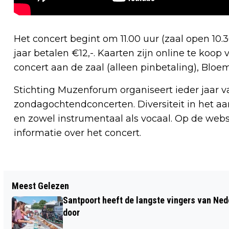
Het concert begint om 11.00 uur (zaal open 10.3
jaar betalen €12,-. Kaarten zijn online te ko
concert aan de zaal (alleen pinbetaling), Blo
Stichting Muzenforum organiseert ieder jaar v
zondagochtendconcerten.
Diversiteit in het a
en zowel instrumentaal als vocaal. Op de web
informatie over het concert.
Vorig artikel
Meest Gelezen
AUTOBRAND IN BENNEBROEK
Santpoort heeft de langste vingers van Nede
door