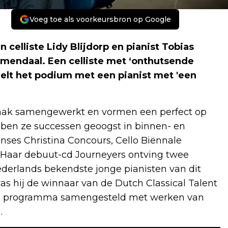
Voeg toe als voorkeursbron op Google
elliste Lidy Blijdorp en pianist Tobias
mendaal. Een celliste met ‘onthutsende
eelt het podium met een pianist met 'een
vaak samengewerkt en vormen een perfect op
bben ze successen geoogst in binnen- en
rinses Christina Concours, Cello Biënnale
 Haar debuut-cd Journeyers ontving
twee
ederlands bekendste jonge pianisten van dit
as hij de winnaar van de Dutch Classical Talent
een programma samengesteld met werken van
.