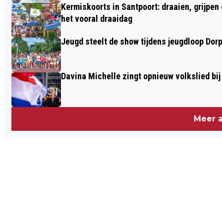
Kermiskoorts in Santpoort: draaien, grijpen
het vooral draaidag
Jeugd steelt de show tijdens jeugdloop Dor
Davina Michelle zingt opnieuw volkslied bij
Meer a