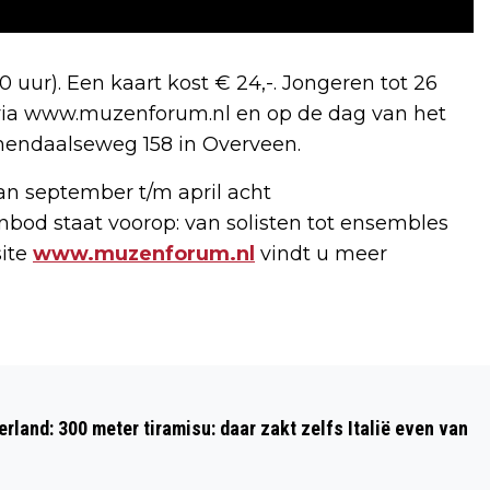
0 uur). Een kaart kost € 24,-. Jongeren tot 26
op via www.muzenforum.nl en op de dag van het
emendaalseweg 158 in Overveen.
an september t/m april acht
anbod staat voorop: van solisten tot ensembles
site
www.muzenforum.nl
vindt u meer
Volgend artikel
BEVRIJDINGSPOP
rland: 300 meter tiramisu: daar zakt zelfs Italië even van
VRIJWILLIGERSMARKT OP ZATERDAG
16 MAART BIJ VCW-BUUV