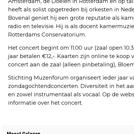
Amsterdam, de Doelen in Rotterdam en op talri
heeft als solist opgetreden bij orkesten in Ne
Bovenal geniet hij een grote reputatie als kam
radio en televisie. Hij is als docent kamermu
Rotterdams Conservatorium.
Het concert begint om 11.00 uur (zaal open 10.3
jaar betalen €12,-. Kaarten zijn online te ko
concert aan de zaal (alleen pinbetaling), Blo
Stichting Muzenforum organiseert ieder jaar v
zondagochtendconcerten. Diversiteit in het aa
en zowel instrumentaal als vocaal. Op de web
informatie over het concert.
Vorig artikel
Meest Gelezen