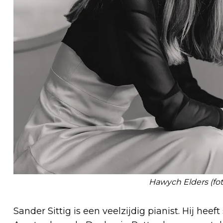
Hawych Elders (fo
Sander Sittig is een veelzijdig pianist. Hij he