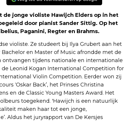
e jonge violiste Hawijch Elders op in het
geleid door pianist Sander Sittig. Op het
elius, Paganini, Regter en Brahms.
 violiste. Ze studeert bij Ilya Grubert aan het
Bachelor en Master of Music afrondde met de
en ontvangen tijdens nationale en internationale
op de Leonid Kogan International Competition for
nternational Violin Competition. Eerder won zij
ours ‘Oskar Back’, het Prinses Christina
ens en de Classic Young Masters Award. Het
oolbeurs toegekend. 'Hawijch is een natuurlijk
kaliteit maken haar tot een jonge,
e’. Aldus het juryrapport van De Kersjes