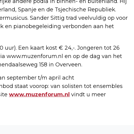
jke andere podia in binnen- en buitenland. Hij
derland, Spanje en de Tsjechische Republiek.
ermusicus. Sander Sittig trad veelvuldig op voor
ziek en pianobegeleiding verbonden aan het
0 uur). Een kaart kost € 24,-. Jongeren tot 26
op via www.muzenforum.nl en op de dag van het
emendaalseweg 158 in Overveen.
an september t/m april acht
nbod staat voorop: van solisten tot ensembles
site
www.muzenforum.nl
vindt u meer
Volgend artikel