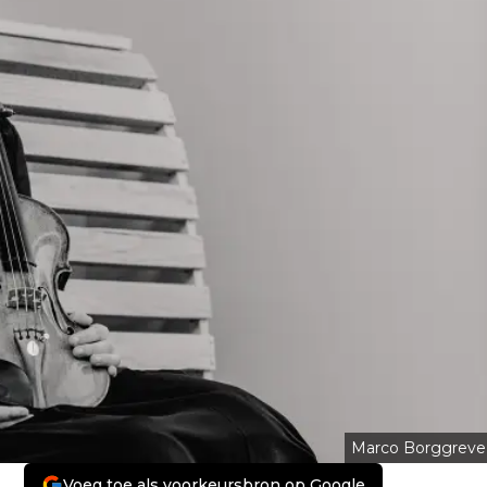
Marco Borggreve
Voeg toe als voorkeursbron op Google