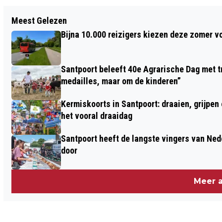
Vorig artikel
Meest Gelezen
AFGELOPEN WEEK 1685 OEKRAÏENSE
Bijna 10.000 reizigers kiezen deze zomer v
VLUCHTELINGEN OPGEVANGEN IN
VEILIGHEIDSREGIO KENNEMERLAND
Santpoort beleeft 40e Agrarische Dag met tr
medailles, maar om de kinderen”
Kermiskoorts in Santpoort: draaien, grijpen
het vooral draaidag
Santpoort heeft de langste vingers van Nede
door
Meer a