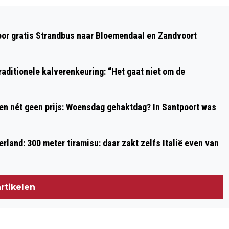
Volgend artikel
NOORD-HOLLANDSE MBO- EN VMBO-
oor gratis Strandbus naar Bloemendaal en Zandvoort
LEERLINGEN WINNEN 20 MEDAILLES BIJ
LANDELIJKE VAKFINALE
aditionele kalverenkeuring: “Het gaat niet om de
 en nét geen prijs: Woensdag gehaktdag? In Santpoort was
rland: 300 meter tiramisu: daar zakt zelfs Italië even van
rtikelen