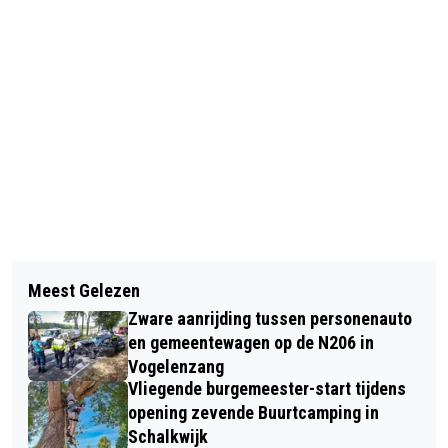
Vorig artikel
Volgend artikel
CREATIEF ECHTPAAR UIT
Meest Gelezen
VENTILATOR IN DE BRAND IN
BENNEBROEK EXPOSEERT BIJ
Zware aanrijding tussen personenauto
BADKAMER BELLAMYLAAN
WELZIJN BLOEMENDAAL
en gemeentewagen op de N206 in
AERDENHOUT
Vogelenzang
Vliegende burgemeester-start tijdens
opening zevende Buurtcamping in
Schalkwijk