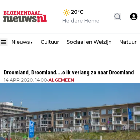
20
°C
Heldere Hemel
Nieuws
Cultuur
Sociaal en Welzijn
Natuur
▼
Droomland, Droomland....o ik verlang zo naar Droomland
14 APR 2020, 14:00
•
ALGEMEEN