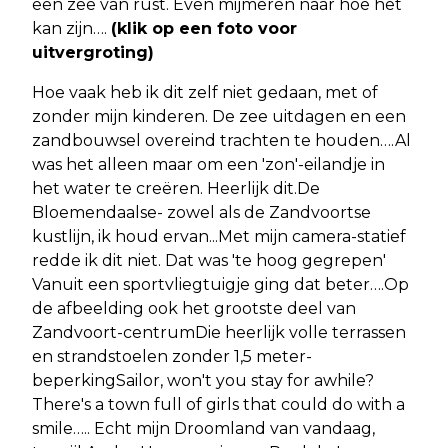
een zee van rust. Even mijmeren naar hoe het
kan zijn….
(klik op een foto voor
uitvergroting)
Hoe vaak heb ik dit zelf niet gedaan, met of
zonder mijn kinderen. De zee uitdagen en een
zandbouwsel overeind trachten te houden….Al
was het alleen maar om een 'zon'-eilandje in
het water te creëren. Heerlijk dit.De
Bloemendaalse- zowel als de Zandvoortse
kustlijn, ik houd ervan...Met mijn camera-statief
redde ik dit niet. Dat was 'te hoog gegrepen'
Vanuit een sportvliegtuigje ging dat beter….Op
de afbeelding ook het grootste deel van
Zandvoort-centrumDie heerlijk volle terrassen
en strandstoelen zonder 1,5 meter-
beperkingSailor, won't you stay for awhile?
There's a town full of girls that could do with a
smile….. Echt mijn Droomland van vandaag,