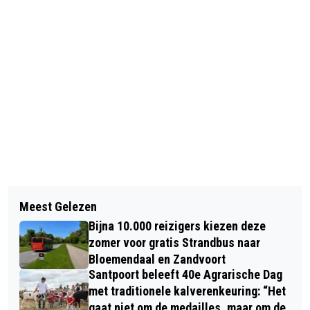
Vorig artikel
Volgend artikel
COMPLETE LAAN VLAGT SOLIDAIR
Meest Gelezen
RECENT CORONAPATIËNT ZINGT 'S
VOOR 55-JARIG HUWELIJKSPAAR
Bijna 10.000 reizigers kiezen deze
AVONDS LIVE VERZOEKJES VOOR U
zomer voor gratis Strandbus naar
OP FACEBOOK
Bloemendaal en Zandvoort
Santpoort beleeft 40e Agrarische Dag
met traditionele kalverenkeuring: “Het
gaat niet om de medailles, maar om de