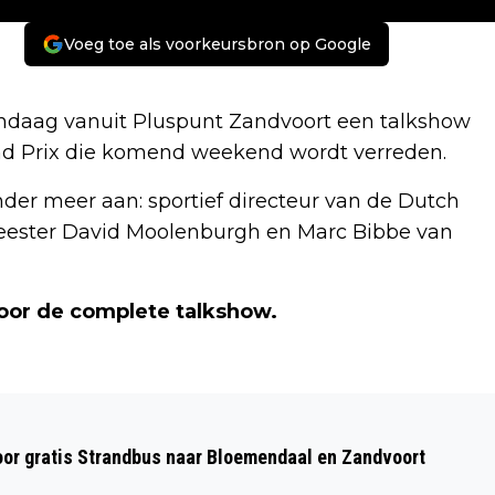
Voeg toe als voorkeursbron op Google
andaag vanuit Pluspunt Zandvoort een talkshow
rand Prix die komend weekend wordt verreden.
der meer aan: sportief directeur van de Dutch
eester David Moolenburgh en Marc Bibbe van
voor de complete talkshow.
Volgend artikel
VOOR ROUTE WANDELAARS NS-
oor gratis Strandbus naar Bloemendaal en Zandvoort
STATION ZANDVOORT – CIRCUIT