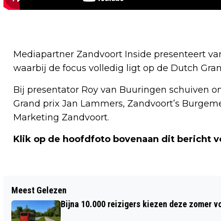
Mediapartner Zandvoort Inside presenteert v
waarbij de focus volledig ligt op de Dutch G
Bij presentator Roy van Buuringen schuiven on
Grand prix Jan Lammers, Zandvoort’s Burgem
Marketing Zandvoort.
Klik op de hoofdfoto bovenaan dit bericht 
Vorig artikel
Meest Gelezen
ONTHULLING RED BULL-RACEAUTO OP
Bijna 10.000 reizigers kiezen deze zomer v
HET BADHUISPLEIN ZANDVOORT