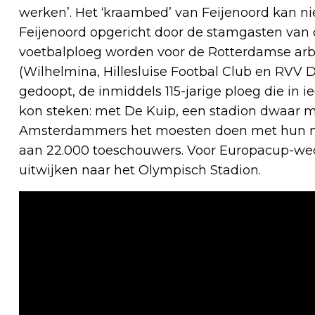
werken’. Het ‘kraambed’ van Feijenoord kan n
Feijenoord opgericht door de stamgasten van c
voetbalploeg worden voor de Rotterdamse arb
(Wilhelmina, Hillesluise Footbal Club en RVV De
gedoopt, de inmiddels 115-jarige ploeg die in ie
kon steken: met De Kuip, een stadion dwaar ma
Amsterdammers het moesten doen met hun nieu
aan 22.000 toeschouwers. Voor Europacup-w
uitwijken naar het Olympisch Stadion.