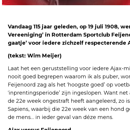
Vandaag 115 jaar geleden, op 19 juli 1908, 
Vereeniging’ in Rotterdam Sportclub Feije
gaatje’ voor iedere zichzelf respecterend
(tekst: Wim Meijer)
Laat het een geruststelling voor iedere Ajax-m
nooit goed begrepen waarom ik als puber, wo
Feijenoord zag als het ‘hoogste goed’ op voet
‘inprentingsperiode’ zijn ingeslopen. Want net 
de 22e week ongestraft heeft aangeleerd, zo is
Sapiens, waarbij die 22e week van een hond g
de mens… in ieder geval van déze mens.
Ajax versus Feijenoord