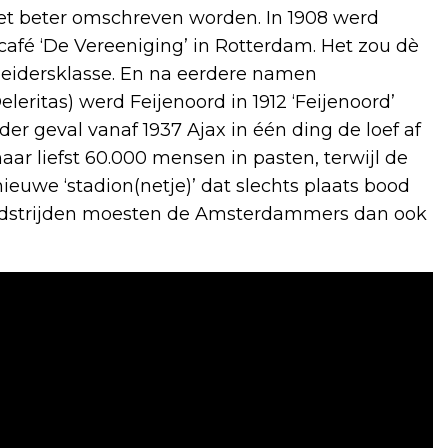
iet beter omschreven worden. In 1908 werd
afé ‘De Vereeniging’ in Rotterdam. Het zou dè
eidersklasse. En na eerdere namen
leritas) werd Feijenoord in 1912 ‘Feijenoord’
der geval vanaf 1937 Ajax in één ding de loef af
ar liefst 60.000 mensen in pasten, terwijl de
we ‘stadion(netje)’ dat slechts plaats bood
edstrijden moesten de Amsterdammers dan ook