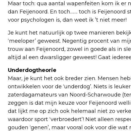
Maar toch: qua aantal wapenfeiten kom ik er 
dan Feijenoord. En toch……. toch is Feijenoord s
voor psychologen is, dan weet ik ’t niet meer!
Je kunt het natuurlijk op twee manieren bekijk
‘meeloper’ geweest. Negentig procent van mijn
trouw aan Feijenoord, zowel in goede als in sle
altijd al een dwarsligger geweest! Gaat iederee
Underdogtheorie
Maar, je kunt het ook breder zien. Mensen he
ontwikkelen voor de ‘underdog’. Niets is leuke
zaterdagamateurs van Noord-Scharwoude (tenz
zeggen is dat mijn keuze voor Feijenoord well
dat lijkt me op zich ook helemaal niet zo verk
waardoor sport ‘verbroedert’! Niet alleen res
gouden ‘genen’, maar vooral ook voor die wat 