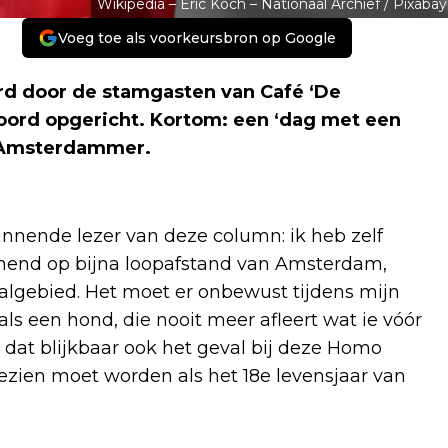
Wikipedia – Eric Koch – Nationaal Archief / Pixabay
Voeg toe als voorkeursbron op Google
werd door de stamgasten van Café ‘De
noord opgericht. Kortom: een ‘dag met een
e Amsterdammer.
innende lezer van deze column: ik heb zelf
nend op bijna loopafstand van Amsterdam,
balgebied. Het moet er onbewust tijdens mijn
als een hond, die nooit meer afleert wat ie vóór
 dat blijkbaar ook het geval bij deze Homo
ezien moet worden als het 18e levensjaar van