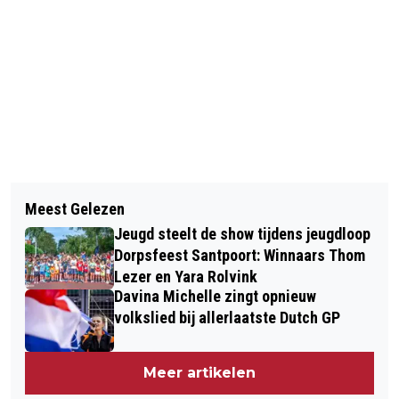
Vorig artikel
Volgend artikel
BIJNA 4.000 WANDELAARS
Meest Gelezen
ZANDVOORT BOUW
INGESCHREVEN VOOR DE 30 VAN
Jeugd steelt de show tijdens jeugdloop
STRANDPAVILJOENS SEIZOEN 2024
ZANDVOORT
Dorpsfeest Santpoort: Winnaars Thom
Lezer en Yara Rolvink
Davina Michelle zingt opnieuw
volkslied bij allerlaatste Dutch GP
Meer artikelen