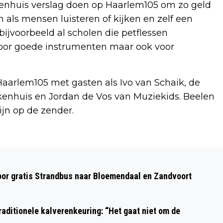
ekenhuis verslag doen op Haarlem105 om zo geld
n als mensen luisteren of kijken en zelf een
bijvoorbeeld al scholen die petflessen
n voor goede instrumenten maar ook voor
Haarlem105 met gasten als Ivo van Schaik, de
ekenhuis en Jordan de Vos van Muziekids. Beelen
zijn op de zender.
Volgend artikel
WEER AANRIJDING MET HERT OP
oor gratis Strandbus naar Bloemendaal en Zandvoort
ZEEWEG
aditionele kalverenkeuring: “Het gaat niet om de