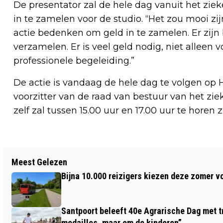
De presentator zal de hele dag vanuit het zi
in te zamelen voor de studio. “Het zou mooi zij
actie bedenken om geld in te zamelen. Er zijn 
verzamelen. Er is veel geld nodig, niet allee
professionele begeleiding.”
De actie is vandaag de hele dag te volgen op 
voorzitter van de raad van bestuur van het zi
zelf zal tussen 15.00 uur en 17.00 uur te horen 
Vorig artikel
Meest Gelezen
KABINET DENKT NOG NA OVER
Bijna 10.000 reizigers kiezen deze zomer v
VUURWERKVERBOD TIJDENS
JAARWISSELING
Santpoort beleeft 40e Agrarische Dag met tr
medailles, maar om de kinderen”