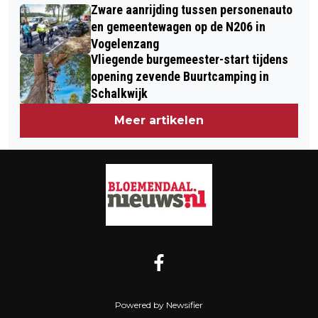
INFORMATIE-AVOND PLAN PARK
Zware aanrijding tussen personenauto
OVERVEEN MAKEN KENNIS MET
VOGELENZANG
en gemeentewagen op de N206 in
RACE-AUTO OP ZONNE-ENERGIE
Vogelenzang
Vliegende burgemeester-start tijdens
opening zevende Buurtcamping in
Schalkwijk
Meer artikelen
Powered by Newsifier