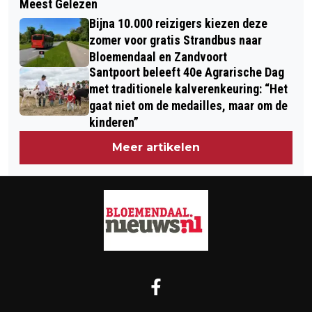
Meest Gelezen
ZESTIG JAAR ‘SURFSOUND’
KEUKENHOF: EEN WEEKEND LANG IN
Bijna 10.000 reizigers kiezen deze
EEN ‘ANDERE WERELD’
zomer voor gratis Strandbus naar
Bloemendaal en Zandvoort
Santpoort beleeft 40e Agrarische Dag
met traditionele kalverenkeuring: “Het
gaat niet om de medailles, maar om de
kinderen”
Meer artikelen