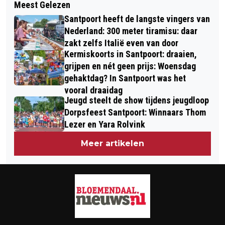
Meest Gelezen
WERKZAAMHEDEN OP BLEKERSVELD
AANGESPOELD OP STRAND IN
Santpoort heeft de langste vingers van
KUNNEN VAN START
BLOEMENDAAL AAN ZEE
Nederland: 300 meter tiramisu: daar
zakt zelfs Italië even van door
Kermiskoorts in Santpoort: draaien,
grijpen en nét geen prijs: Woensdag
gehaktdag? In Santpoort was het
vooral draaidag
Jeugd steelt de show tijdens jeugdloop
Dorpsfeest Santpoort: Winnaars Thom
Lezer en Yara Rolvink
Meer artikelen