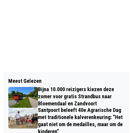
Vorig artikel
Volgend artikel
ZOMERVAKANTIE 2020 VERLOOPT
Meest Gelezen
IK BRENG MIJN WEEKEND DOOR MET
ANDERS
Bijna 10.000 reizigers kiezen deze
JOU IN SCHEVENINGEN
zomer voor gratis Strandbus naar
Bloemendaal en Zandvoort
Santpoort beleeft 40e Agrarische Dag
met traditionele kalverenkeuring: “Het
gaat niet om de medailles, maar om de
kinderen”