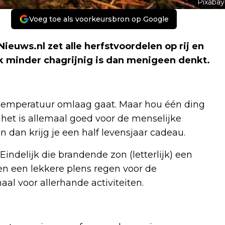
Pixabay
Voeg toe als voorkeursbron op Google
Nieuws.nl zet alle herfstvoordelen op rij en
uk minder chagrijnig is dan menigeen denkt.
 temperatuur omlaag gaat. Maar hou één ding
… het is allemaal goed voor de menselijke
 dan krijg je een half levensjaar cadeau.
d. Eindelijk die brandende zon (letterlijk) een
en een lekkere plens regen voor de
aal voor allerhande activiteiten.