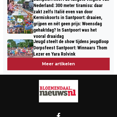
DE WILDE KANT VAN ZANDVOORT
Nederland: 300 meter tiramisu: daar
zakt zelfs Italië even van door
Kermiskoorts in Santpoort: draaien,
grijpen en nét geen prijs: Woensdag
gehaktdag? In Santpoort was het
vooral draaidag
Jeugd steelt de show tijdens jeugdloop
Dorpsfeest Santpoort: Winnaars Thom
Lezer en Yara Rolvink
Meer artikelen