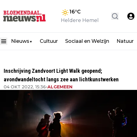
16
°C
Heldere Hemel
Nieuws
Cultuur
Sociaal en Welzijn
Natuur
▼
Inschrijving Zandvoort Light Walk geopend;
avondwandeltocht langs zee aan lichtkunstwerken
04 OKT 2022, 15:36
•
ALGEMEEN