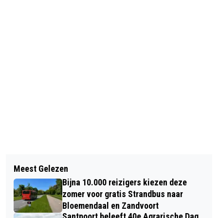
Vorig artikel
Volgend artikel
ZANDVOORT OPNIEUW ‘THE PLACE TO
Meest Gelezen
BLOEMENDAAL: FIETSER NA VAL
BE’
Bijna 10.000 reizigers kiezen deze
GEWOND AAN HOOFD
zomer voor gratis Strandbus naar
Bloemendaal en Zandvoort
Santpoort beleeft 40e Agrarische Dag