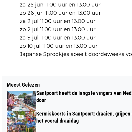
za 25 jun 11.00 uur en 13.00 uur
zo 26 jun 11.00 uur en 13.00 uur
za 2 jul 11.00 uur en 13.00 uur
zo 2 jul 11.00 uur en 13.00 uur
za 9 jul 11.00 uur en 13.00 uur
zo 10 jul 11.00 uur en 13.00 uur
Japanse Sprookjes speelt doordeweeks vo
Vorig artikel
Meest Gelezen
ALBERT HEIJN WAARSCHUWT VOOR
Santpoort heeft de langste vingers van Nede
PISTOLETJES MET STUKJES METAAL
door
Kermiskoorts in Santpoort: draaien, grijpen
het vooral draaidag