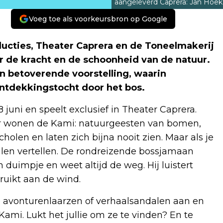
aangeleverd Caprera: Jan Hoek
Voeg toe als voorkeursbron op Google
cties, Theater Caprera en de Toneelmakerij
r de kracht en de schoonheid van de natuur.
n betoverende voorstelling, waarin
ntdekkingstocht door het bos.
 juni en speelt exclusief in Theater Caprera.
er wonen de Kami: natuurgeesten van bomen,
holen en laten zich bijna nooit zien. Maar als je
alen vertellen. De rondreizende bossjamaan
jn duimpje en weet altijd de weg. Hij luistert
ruikt aan de wind.
 avonturenlaarzen of verhaalsandalen aan en
ami. Lukt het jullie om ze te vinden? En te