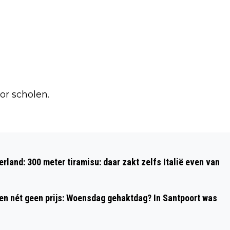
or scholen.
Volgend artikel
TAALSOOS DORP BLOEMENDAAL
rland: 300 meter tiramisu: daar zakt zelfs Italië even van
OFFICIEEL VAN START
 en nét geen prijs: Woensdag gehaktdag? In Santpoort was