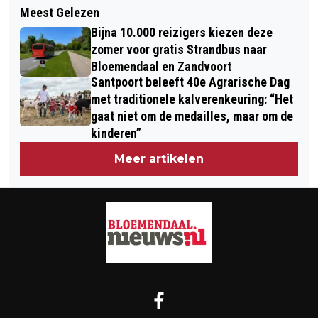
DERDE KAMPIOENSCHAP OP RIJ VOOR
Meest Gelezen
SPROOKJESBOS EFTELING 70 JAAR:
HOCKEYERS BLOEMENDAAL
Bijna 10.000 reizigers kiezen deze
SOMS KOMEN SPROOKJES UIT
zomer voor gratis Strandbus naar
Bloemendaal en Zandvoort
Santpoort beleeft 40e Agrarische Dag
met traditionele kalverenkeuring: “Het
gaat niet om de medailles, maar om de
kinderen”
Meer artikelen