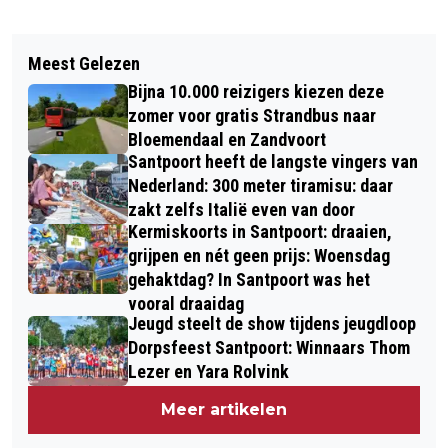
Vorig artikel
Volgend artikel
EXPOSITIE ILLUSTRATOR ERIC J.
Meest Gelezen
POLITIE NOORD-HOLLAND GAAT
COOLEN GEOPEND IN ZANDVOORTS
Bijna 10.000 reizigers kiezen deze
VAKER DRONES GEBRUIKEN
MUSEUM
zomer voor gratis Strandbus naar
Bloemendaal en Zandvoort
Santpoort heeft de langste vingers van
Nederland: 300 meter tiramisu: daar
zakt zelfs Italië even van door
Kermiskoorts in Santpoort: draaien,
grijpen en nét geen prijs: Woensdag
gehaktdag? In Santpoort was het
vooral draaidag
Jeugd steelt de show tijdens jeugdloop
Dorpsfeest Santpoort: Winnaars Thom
Lezer en Yara Rolvink
Meer artikelen