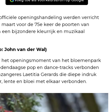
Voeg toe als voorkeursbron op Google
 officiële openingshandeling werden verricht
1 maart voor de 75e keer de poorten van
een bijzondere kleurrijk en muzikaal
o: John van der Wal)
oor het openingsmoment van het bloemenpark
 hedendaagse pop en dance-tracks verbonden
azangeres Laetitia Gerards die diepe indruk
, lente en bloei met elkaar verbonden.