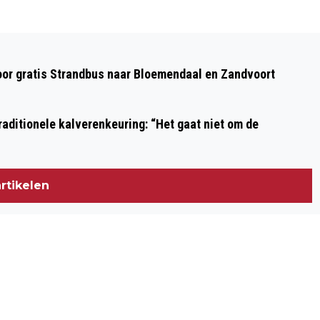
Volgend artikel
FIJNE KERSTDAGEN EN EEN MOOI 2026
oor gratis Strandbus naar Bloemendaal en Zandvoort
aditionele kalverenkeuring: “Het gaat niet om de
rtikelen