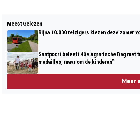
Vorig artikel
Meest Gelezen
OOK HEEMSTEDE VAN ALLE
Bijna 10.000 reizigers kiezen deze zomer v
KERSTMARKTEN THUIS
Santpoort beleeft 40e Agrarische Dag met tr
medailles, maar om de kinderen”
Meer a