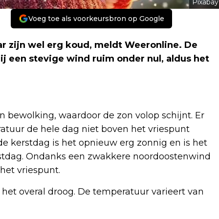
Pixabay
Voeg toe als voorkeursbron op Google
ar zijn wel erg koud, meldt Weeronline. De
j een stevige wind ruim onder nul, aldus het
en bewolking, waardoor de zon volop schijnt. Er
ratuur de hele dag niet boven het vriespunt
ede kerstdag is het opnieuw erg zonnig en is het
rstdag. Ondanks een zwakkere noordoostenwind
het vriespunt.
 het overal droog. De temperatuur varieert van